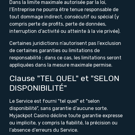
Dans la limite maximale autorisée par la loi,
l’Entreprise ne pourra être tenue responsable de
tout dommage indirect, consécutif ou spécial (y
compris perte de profits, perte de données,
interruption d’activité ou atteinte à la vie privée).
Certaines juridictions n’autorisent pas l’exclusion
de certaines garanties ou limitations de
responsabilité ; dans ce cas, les limitations seront
appliquées dans la mesure maximale permise.
Clause "TEL QUEL" et "SELON
DISPONIBILITÉ"
Le Service est fourni "tel quel" et "selon
disponibilité", sans garantie d’aucune sorte.
Myjackpot Casino décline toute garantie expresse
ou implicite, y compris la fiabilité, la précision ou
l’absence d’erreurs du Service.