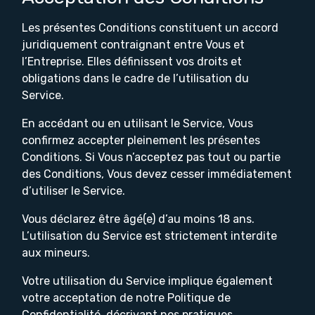
Les présentes Conditions constituent un accord
juridiquement contraignant entre Vous et
l’Entreprise. Elles définissent vos droits et
obligations dans le cadre de l’utilisation du
Service.
En accédant ou en utilisant le Service, Vous
confirmez accepter pleinement les présentes
Conditions. Si Vous n’acceptez pas tout ou partie
des Conditions, Vous devez cesser immédiatement
d’utiliser le Service.
Vous déclarez être âgé(e) d’au moins 18 ans.
L’utilisation du Service est strictement interdite
aux mineurs.
Votre utilisation du Service implique également
votre acceptation de notre Politique de
Confidentialité, décrivant nos pratiques