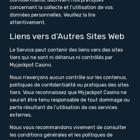
concernant la collecte et l’utilisation de vos
données personnelles. Veuillez la lire
attentivement.
Liens vers d’Autres Sites Web
Le Service peut contenir des liens vers des sites
tiers qui ne sont ni détenus ni contrôlés par
Myjackpot Casino.
Nous n’exerçons aucun contrôle sur les contenus,
politiques de confidentialité ou pratiques des sites
tiers. Vous reconnaissez que Myjackpot Casino ne
saurait être tenu responsable de tout dommage ou
perte résultant de l’utilisation de ces services
externes.
Nous vous recommandons vivement de consulter
les conditions générales et les politiques de