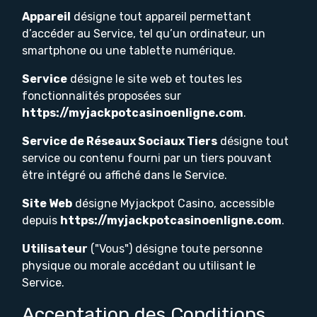
Appareil
désigne tout appareil permettant
d’accéder au Service, tel qu’un ordinateur, un
smartphone ou une tablette numérique.
Service
désigne le site web et toutes les
fonctionnalités proposées sur
https://myjackpotcasinoenligne.com
.
Service de Réseaux Sociaux Tiers
désigne tout
service ou contenu fourni par un tiers pouvant
être intégré ou affiché dans le Service.
Site Web
désigne Myjackpot Casino, accessible
depuis
https://myjackpotcasinoenligne.com
.
Utilisateur
("Vous") désigne toute personne
physique ou morale accédant ou utilisant le
Service.
Acceptation des Conditions