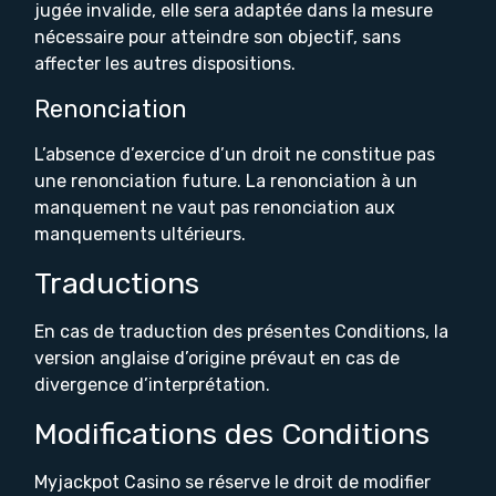
jugée invalide, elle sera adaptée dans la mesure
nécessaire pour atteindre son objectif, sans
affecter les autres dispositions.
Renonciation
L’absence d’exercice d’un droit ne constitue pas
une renonciation future. La renonciation à un
manquement ne vaut pas renonciation aux
manquements ultérieurs.
Traductions
En cas de traduction des présentes Conditions, la
version anglaise d’origine prévaut en cas de
divergence d’interprétation.
Modifications des Conditions
Myjackpot Casino se réserve le droit de modifier